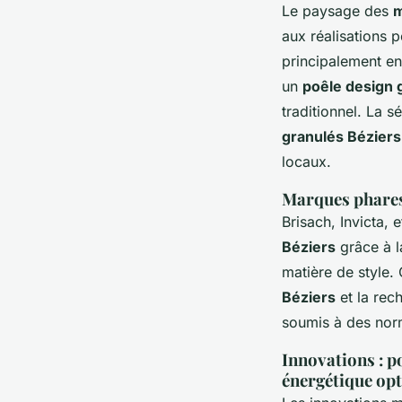
Le paysage des
m
aux réalisations 
principalement ent
un
poêle design 
traditionnel. La s
granulés Béziers
locaux.
Marques phares 
Brisach, Invicta, 
Béziers
grâce à l
matière de style. 
Béziers
et la rec
soumis à des norme
Innovations : 
énergétique op