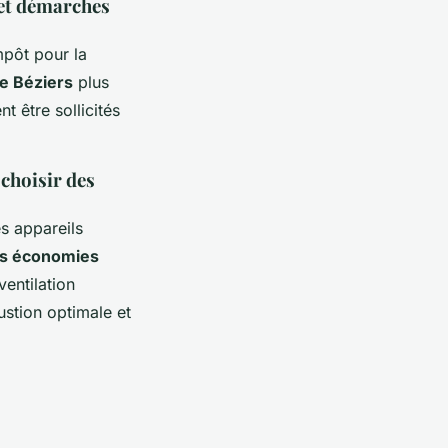
 et démarches
impôt pour la
e Béziers
plus
t être sollicités
 choisir des
s appareils
ls économies
entilation
stion optimale et