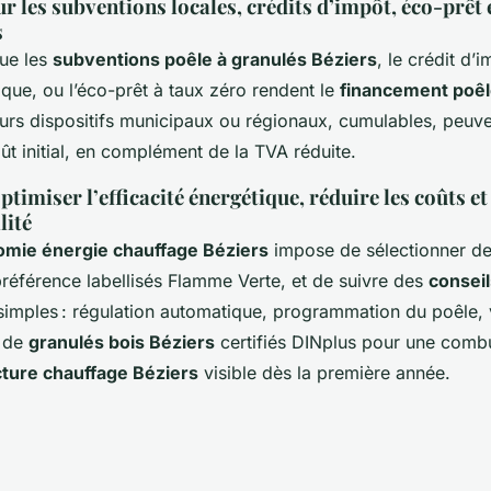
r les subventions locales, crédits d’impôt, éco-prêt
s
que les
subventions poêle à granulés Béziers
, le crédit d’
ique, ou l’éco-prêt à taux zéro rendent le
financement poêl
eurs dispositifs municipaux ou régionaux, cumulables, peuven
ût initial, en complément de la TVA réduite.
timiser l’efficacité énergétique, réduire les coûts et
lité
mie énergie chauffage Béziers
impose de sélectionner de
référence labellisés Flamme Verte, et de suivre des
consei
imples : régulation automatique, programmation du poêle, v
x de
granulés bois Béziers
certifiés DINplus pour une combu
cture chauffage Béziers
visible dès la première année.