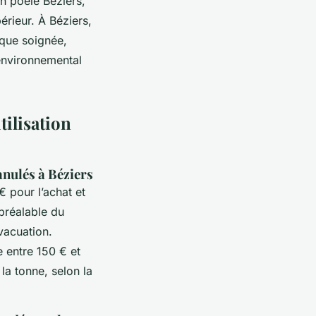
n poêle Béziers,
érieur. À Béziers,
ique soignée,
environnemental
tilisation
anulés à Béziers
 pour l’achat et
 préalable du
vacuation.
ie entre 150 € et
 la tonne, selon la