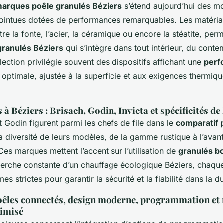
arques poêle granulés Béziers
s’étend aujourd’hui des m
pointues dotées de performances remarquables. Les matériaux
re la fonte, l’acier, la céramique ou encore la stéatite, perm
granulés Béziers
qui s’intègre dans tout intérieur, du cont
élection privilégie souvent des dispositifs affichant une
perf
optimale, ajustée à la superficie et aux exigences thermiq
à Béziers : Brisach, Godin, Invicta et spécificités de
et Godin figurent parmi les chefs de file dans le
comparatif 
a diversité de leurs modèles, de la gamme rustique à l’avan
Ces marques mettent l’accent sur l’utilisation de
granulés bo
herche constante d’un chauffage écologique Béziers, chaque
s strictes pour garantir la sécurité et la fiabilité dans la d
poêles connectés, design moderne, programmation et
timisé