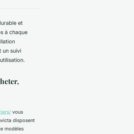
durable et
és à chaque
llation
 un suivi
tilisation.
heter,
iers/
vous
nvicta disposent
de modèles