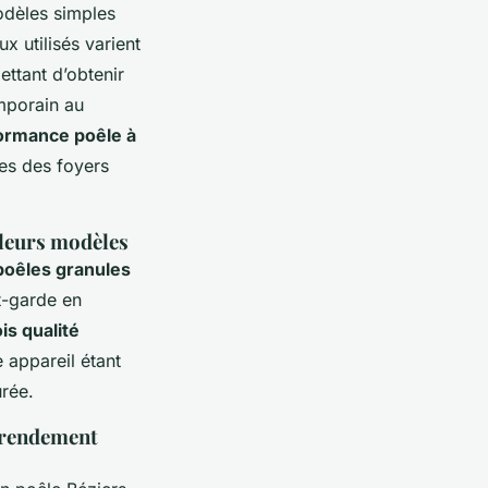
odèles simples
 utilisés varient
ettant d’obtenir
emporain au
ormance poêle à
ues des foyers
 leurs modèles
poêles granules
t-garde en
is qualité
 appareil étant
urée.
 rendement