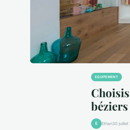
EQUIPEMENT
Choisis
béziers
E
Ethan
30 juille