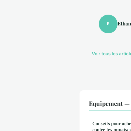
Ethan
E
Voir tous les arti
Equipement — N
Conseils pour ache
contre les punaises