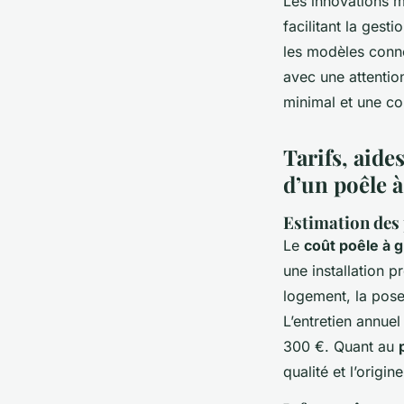
Les innovations m
facilitant la gest
les modèles connec
avec une attentio
minimal et une c
Tarifs, aides
d’un poêle à
Estimation des p
Le
coût poêle à 
une installation p
logement, la pose
L’entretien annuel 
300 €. Quant au
qualité et l’origin