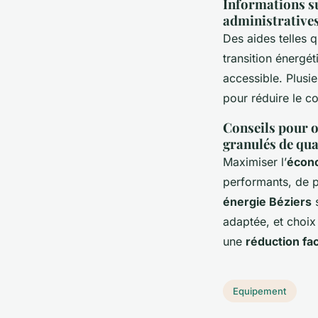
Informations su
administrative
Des aides telles 
transition énergét
accessible. Plusi
pour réduire le co
Conseils pour op
granulés de qua
Maximiser l’
écono
performants, de p
énergie Béziers
s
adaptée, et choi
une
réduction fa
Equipement