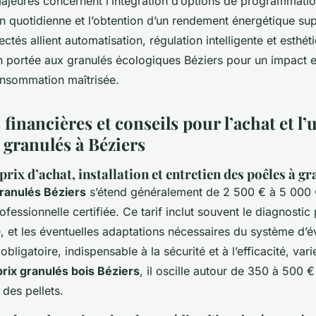
ajeures concernent l’intégration d’options de programmatio
ion quotidienne et l’obtention d’un rendement énergétique sup
tés allient automatisation, régulation intelligente et esthét
n portée aux granulés écologiques Béziers pour un impact 
onsommation maîtrisée.
 financières et conseils pour l’achat et l’u
 granulés à Béziers
rix d’achat, installation et entretien des poêles à gr
granulés Béziers
s’étend généralement de 2 500 € à 5 000 €
rofessionnelle certifiée. Ce tarif inclut souvent le diagnostic
, et les éventuelles adaptations nécessaires du système d’é
obligatoire, indispensable à la sécurité et à l’efficacité, var
prix granulés bois Béziers
, il oscille autour de 350 à 500 €
e des pellets.