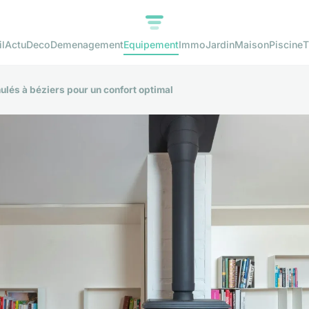
l
Actu
Deco
Demenagement
Equipement
Immo
Jardin
Maison
Piscine
T
ulés à béziers pour un confort optimal