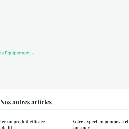
cles Equipement →
os autres articles
ter un produit efficace
Votre expert en pompes à c
 de lit
sur-mer