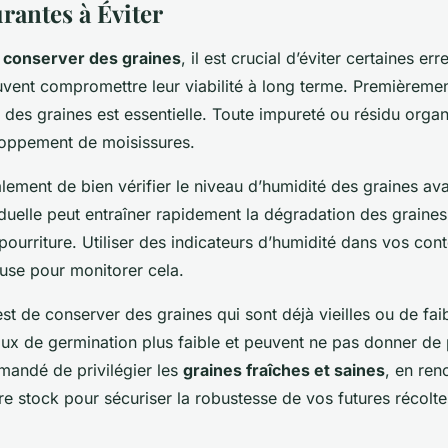
rantes à Éviter
e
conserver des graines
, il est crucial d’éviter certaines e
ent compromettre leur viabilité à long terme. Premièremen
e des graines est essentielle. Toute impureté ou résidu orga
loppement de moisissures.
ement de bien vérifier le niveau d’humidité des graines ava
duelle peut entraîner rapidement la dégradation des graine
 pourriture. Utiliser des indicateurs d’humidité dans vos con
use pour monitorer cela.
st de conserver des graines qui sont déjà vieilles ou de fai
aux de germination plus faible et peuvent ne pas donner de 
mandé de privilégier les
graines fraîches et saines
, en ren
re stock pour sécuriser la robustesse de vos futures récolte