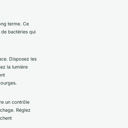
long terme. Ce
 de bactéries qui
ace. Disposez les
tez la lumière
ent
courges.
fre un contrôle
séchage. Réglez
èchent