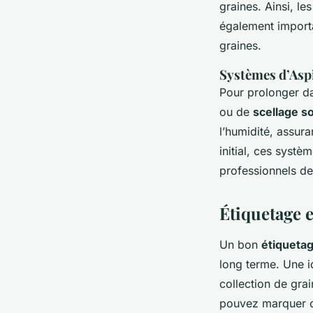
graines. Ainsi, le
également importan
graines.
Systèmes d’Aspi
Pour prolonger dav
ou de
scellage s
l’humidité, assur
initial, ces systè
professionnels de
Étiquetage 
Un bon
étiqueta
long terme. Une id
collection de grai
pouvez marquer ch