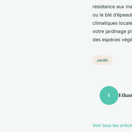
résistance aux ma
ou le blé d’épeau
climatiques local
votre jardinage p
des espèces végét
Jardin
Ethan
E
Voir tous les artic