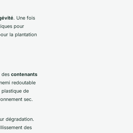
gévité
. Une fois
tiques pour
our la plantation
r des
contenants
nnemi redoutable
 plastique de
ironnement sec.
eur dégradation.
llissement des