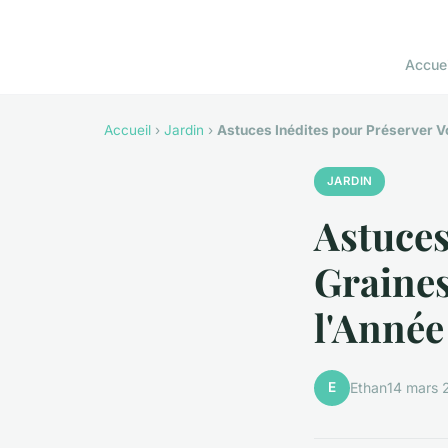
Accuei
Accueil
›
Jardin
›
Astuces Inédites pour Préserver Vo
JARDIN
Astuces
Graines
l'Année
E
Ethan
14 mars 