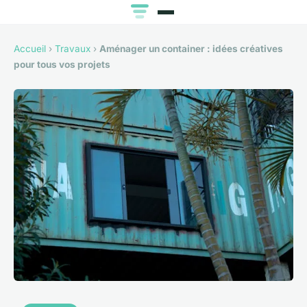
Accueil
›
Travaux
›
Aménager un container : idées créatives
pour tous vos projets