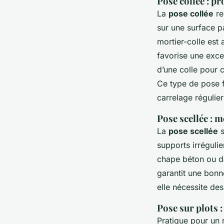
Pose collée : p
La
pose collée
re
sur une surface p
mortier-colle est
favorise une excel
d’une colle pour 
Ce type de pose f
carrelage régulier
Pose scellée : m
La
pose scellée
s
supports irrégulie
chape béton ou da
garantit une bonne
elle nécessite de
Pose sur plots 
Pratique pour un r