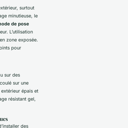
xtérieur, surtout
age minutieuse, le
ode de pose
r. L’utilisation
e en zone exposée.
oints pour
ou sur des
 coulé sur une
extérieur épais et
ge résistant gel,
ques
’installer des