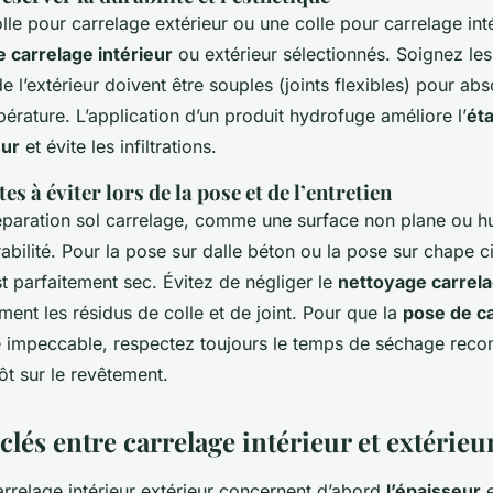
lle pour carrelage extérieur ou une colle pour carrelage int
 carrelage intérieur
ou extérieur sélectionnés. Soignez les
e l’extérieur doivent être souples (joints flexibles) pour abs
érature. L’application d’un produit hydrofuge améliore l’
ét
eur
et évite les infiltrations.
s à éviter lors de la pose et de l’entretien
paration sol carrelage, comme une surface non plane ou h
bilité. Pour la pose sur dalle béton ou la pose sur chape c
st parfaitement sec. Évitez de négliger le
nettoyage carrel
ement les résidus de colle et de joint. Pour que la
pose de ca
 impeccable, respectez toujours le temps de séchage rec
ôt sur le revêtement.
clés entre carrelage intérieur et extérieu
arrelage intérieur extérieur concernent d’abord
l’épaisseur
e