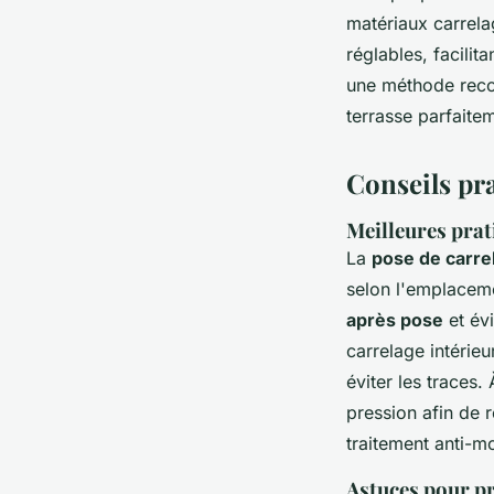
matériaux carrela
réglables, facilit
une méthode reco
terrasse parfaite
Conseils pra
Meilleures prat
La
pose de carrel
selon l'emplaceme
après pose
et évi
carrelage intérieu
éviter les traces.
pression afin de 
traitement anti-mo
Astuces pour pré