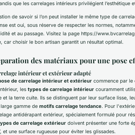
ndis que les carrelages intérieurs privilégient l’esthétique et
stion de savoir si l’on peut installer le même type de carrela
onse est oui, sous réserve de respecter les normes, notamm
midité et au passage. Visitez la page https://www.bvcarrelag
e, car choisir le bon artisan garantit un résultat optimal.
éparation des matériaux pour une pose ef
rrelage intérieur et extérieur adapté
pose de carrelage intérieur et extérieur
commence par le 
intérieur, les
types de carrelage intérieur
couramment utilis
et la terre cuite. Ils se distinguent par leur surface lisse, leu
ne large gamme de
motifs carrelage tendance
. Pour l'extérie
relage antidérapant extérieur, spécialement formulé pour rési
types de carrelage extérieur
doivent présenter une forte é
, et une surface rugueuse pour éviter les glissades.