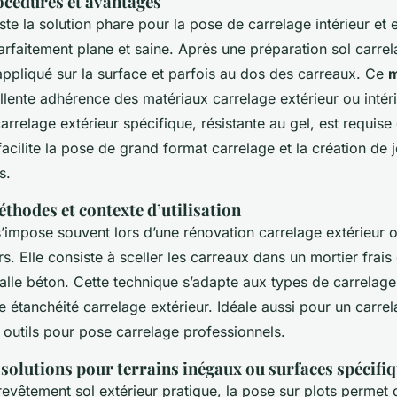
rocédures et avantages
ste la solution phare pour la pose de carrelage intérieur et e
arfaitement plane et saine. Après une préparation sol carrel
 appliqué sur la surface et parfois au dos des carreaux. Ce
m
lente adhérence des matériaux carrelage extérieur ou intérieu
carrelage extérieur spécifique, résistante au gel, est requis
acilite la pose de grand format carrelage et la création de j
s.
éthodes et contexte d’utilisation
’impose souvent lors d’une rénovation carrelage extérieur 
rs. Elle consiste à sceller les carreaux dans un mortier frais
lle béton. Cette technique s’adapte aux types de carrelage 
 étanchéité carrelage extérieur. Idéale aussi pour un carrela
s outils pour pose carrelage professionnels.
: solutions pour terrains inégaux ou surfaces spécifi
evêtement sol extérieur pratique, la pose sur plots permet d