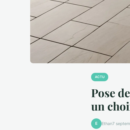
ACTU
Pose de
un choi
E
Ethan
7 septem