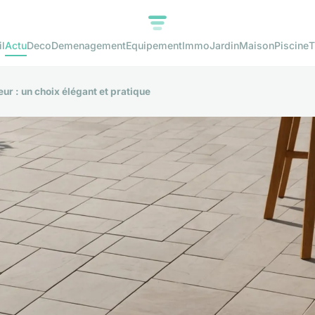
l
Actu
Deco
Demenagement
Equipement
Immo
Jardin
Maison
Piscine
T
eur : un choix élégant et pratique