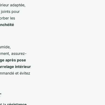
érieur adaptée,
 joints pour
orber les
anchéité
umide,
iment, assurez-
age après pose
rrelage intérieur
ommandé et évitez
r
t la
résistance