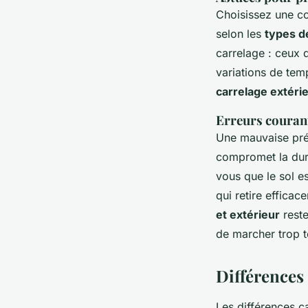
Choisissez une co
selon les
types de
carrelage : ceux d
variations de temp
carrelage extéri
Erreurs courante
Une mauvaise pré
compromet la dura
vous que le sol e
qui retire efficac
et extérieur
reste
de marcher trop t
Différences 
Les différences c